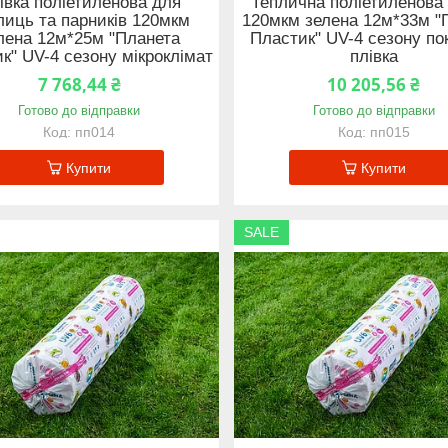
івка поліетиленова для
Теплична поліетиленова 
лиць та парників 120мкм
120мкм зелена 12м*33м "
лена 12м*25м "Планета
Пластик" UV-4 сезону по
к" UV-4 сезону мікроклімат
плівка
7 768,44 ₴
10 205,56 ₴
Готово до відправки
Готово до відправки
пп014
пп015
Купити
Купити
SALE