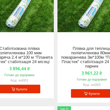
Стабілізована плівка
Плівка для теплиц
оліетиленова 100 мкм
поліетиленова 80м
аряча 2.4 м*100 м "Планета
помаранчева 3м*100м "П
ик" стабілізація 24 місяці
Пластик" стабілізація 24
парник
3 896,44 ₴
3 961,22 ₴
Готово до відправки
Готово до відправки
пп001
пп002
Купити
Купити
SALE