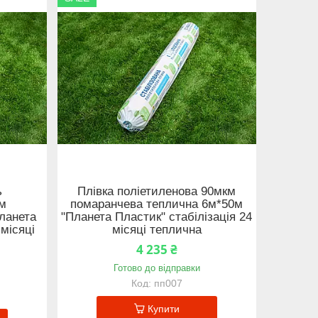
ь
Плівка поліетиленова 90мкм
км
помаранчева теплична 6м*50м
ланета
"Планета Пластик" стабілізація 24
 місяці
місяці теплична
4 235 ₴
Готово до відправки
пп007
Купити