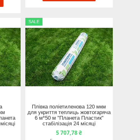
SALE
а
Плівка поліетиленова 120 мкм
км
для укриття теплиць жовтогаряча
ланета
6 м*50 м "Планета Пластик"
 місяці
стабілізація 24 місяці
5 707,78 ₴