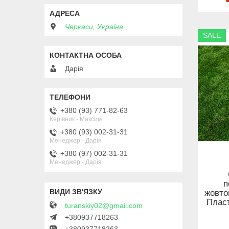
Черкаси, Україна
SALE
Дарія
+380 (93) 771-82-63
Керівник - Максим
+380 (93) 002-31-31
Менеджер - Дарія
+380 (97) 002-31-31
Менеджер - Дарія
п
жовто
Пласт
turanskiy02@gmail.com
+380937718263
+380937718263