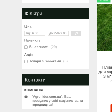
Фільтри
Ціна
Наявність
В наявності
29
Акція
Товари зі знижками
5
Плів
для ук
3 м*
Контакти
"Agro-lider.com.ua": Ваш
провідник у світі садівництва та
городництва!