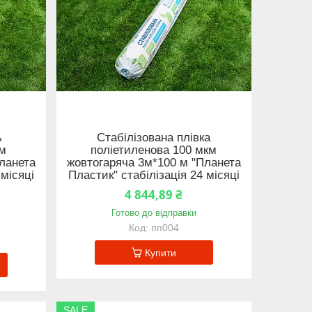
ь
Стабілізована плівка
км
поліетиленова 100 мкм
ланета
жовтогаряча 3м*100 м "Планета
 місяці
Пластик" стабілізація 24 місяці
4 844,89 ₴
Готово до відправки
пп004
Купити
SALE