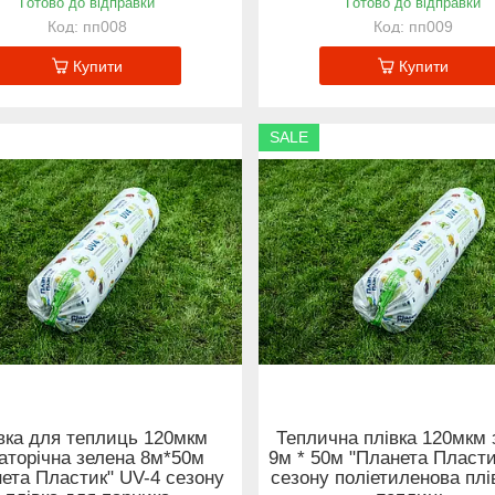
Готово до відправки
Готово до відправки
пп008
пп009
Купити
Купити
SALE
вка для теплиць 120мкм
Теплична плівка 120мкм 
аторічна зелена 8м*50м
9м * 50м "Планета Пласти
ета Пластик" UV-4 сезону
сезону поліетиленова плі