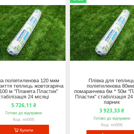
ка поліетиленова 120 мкм
Плівка для теплиц
риття теплиць жовтогаряча
поліетиленова 80м
100 м "Планета Пластик"
помаранчева 6м * 50м "П
стабілізація 24 місяці
Пластик" стабілізація 24
парник
5 726,11 ₴
3 923,33 ₴
Готово до відправки
Готово до відправки
пп005
пп006
Купити