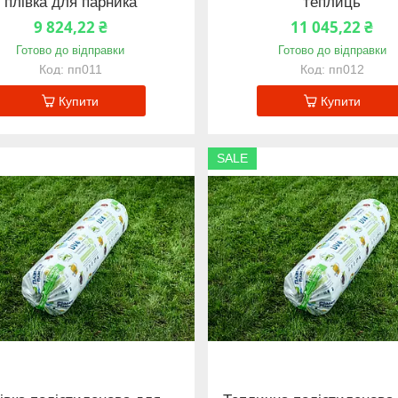
плівка для парника
теплиць
9 824,22 ₴
11 045,22 ₴
Готово до відправки
Готово до відправки
пп011
пп012
Купити
Купити
SALE