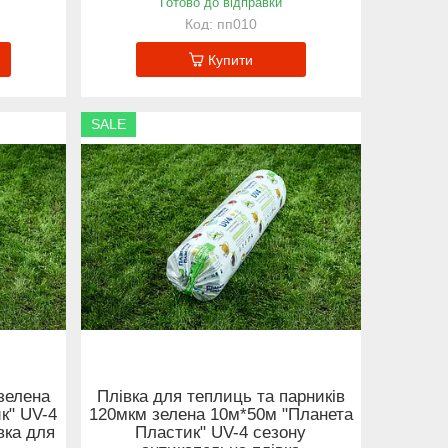
Готово до відправки
пп010
Купити
SALE
зелена
Плівка для теплиць та парників
к" UV-4
120мкм зелена 10м*50м "Планета
вка для
Пластик" UV-4 сезону