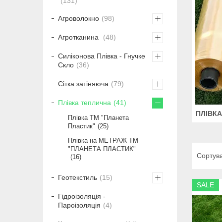
131
Агроволокно
98
Агротканина
48
Силіконова Плівка - Гнучке
Скло
36
Сітка затіняюча
79
Плівка теплична
41
ПЛІВКА
Плівка ТМ "Планета
Пластик"
25
Плівка на МЕТРАЖ ТМ
"ПЛАНЕТА ПЛАСТИК"
16
Геотекстиль
15
SALE
Гідроізоляція -
Пароізоляція
4