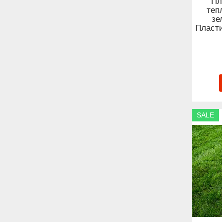
Пл
теп
зе
Пласти
SALE