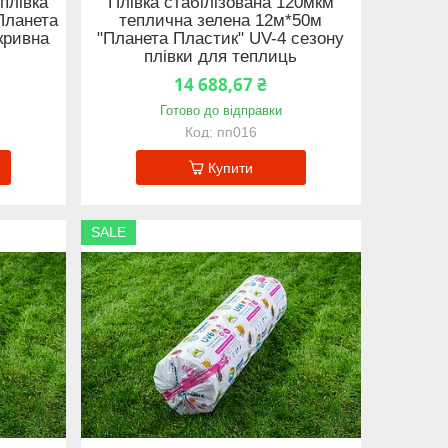
плівка
Плівка стабілізована 120мкм
Планета
теплична зелена 12м*50м
кривна
"Планета Пластик" UV-4 сезону
плівки для теплиць
14 688,67 ₴
Готово до відправки
пп016
Купити
SALE