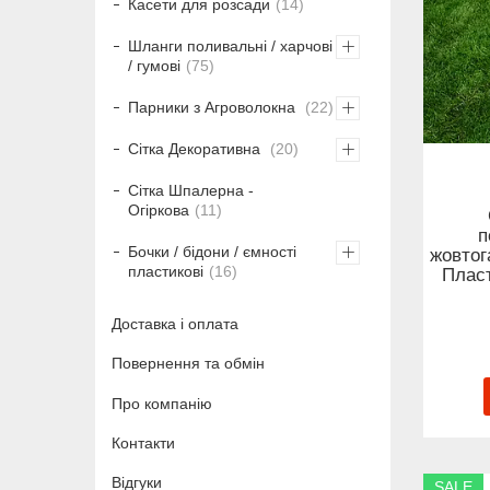
Касети для розсади
14
Шланги поливальні / харчові
/ гумові
75
Парники з Агроволокна
22
Сітка Декоративна
20
Сітка Шпалерна -
Огіркова
11
п
Бочки / бідони / ємності
жовтог
пластикові
16
Пласт
Доставка і оплата
Повернення та обмін
Про компанію
Контакти
Відгуки
SALE