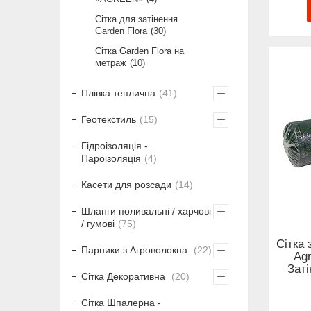
Сітка для затінення
Garden Flora
30
Сітка Garden Flora на
метраж
10
Плівка теплична
41
Геотекстиль
15
Гідроізоляція -
Пароізоляція
4
Касети для розсади
14
Шланги поливальні / харчові
/ гумові
75
Сітка 
Парники з Агроволокна
22
Agr
Заті
Сітка Декоративна
20
Сітка Шпалерна -