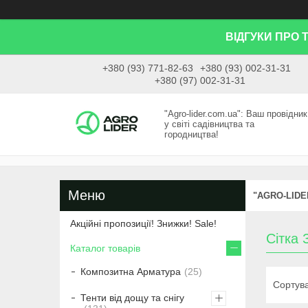
ВІДГУКИ ПРО 
+380 (93) 771-82-63
+380 (93) 002-31-31
+380 (97) 002-31-31
"Agro-lider.com.ua": Ваш провідник
у світі садівництва та
городництва!
"AGRO-LIDE
Акційні пропозиції! Знижки! Sale!
Сітка
Каталог товарів
Композитна Арматура
25
Тенти від дощу та снігу