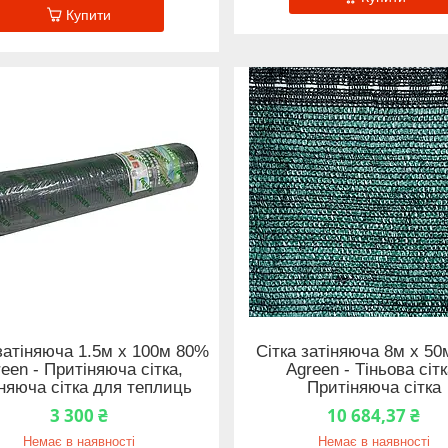
Купити
затіняюча 1.5м х 100м 80%
Сітка затіняюча 8м х 5
een - Притіняюча сітка,
Agreen - Тіньова сітк
няюча сітка для теплиць
Притіняюча сітка
3 300 ₴
10 684,37 ₴
Немає в наявності
Немає в наявності