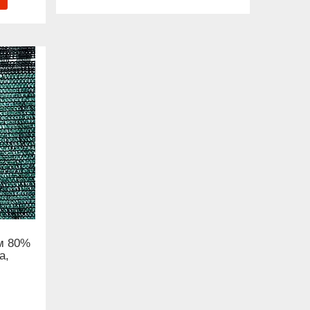
0м 80%
а,