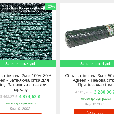
–20%
Залишилось 4 дні
Залишилось 4 дні
 затіняюча 2м х 100м 80%
Сітка затіняюча 3м х 5
en - Затіняюча сітка для
Agreen - Тіньова сітк
ісу, Затіняюча сітка для
Притіняюча сітка
паркану
3 280,96 
4 101,20 ₴
4 374,62 ₴
5 468,27 ₴
Готово до відправки
Готово до відправки
012003
012002
Купити