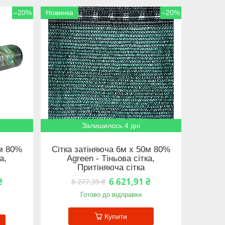
–20%
Новинка
–20%
Залишилось 4 дні
0м 80%
Сітка затіняюча 6м х 50м 80%
а,
Agreen - Тіньова сітка,
Притіняюча сітка
₴
6 621,91 ₴
8 277,39 ₴
Готово до відправки
Купити