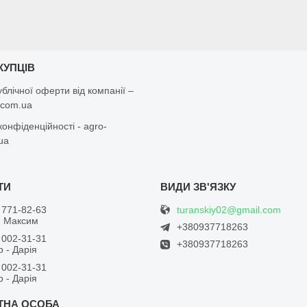
КУПЦІВ
ублічної оферти від компанії –
r.com.ua
конфіденційності - agro-
.ua
turanskiy02@gmail.com
 771-82-63
- Максим
+380937718263
 002-31-31
+380937718263
 - Дарія
 002-31-31
 - Дарія