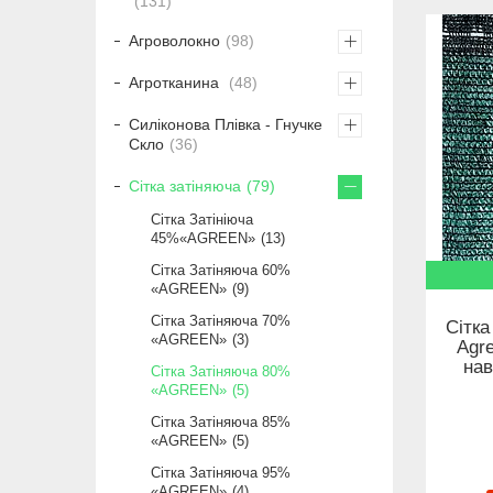
131
Агроволокно
98
Агротканина
48
Силіконова Плівка - Гнучке
Скло
36
Сітка затіняюча
79
Сітка Затініюча
45%«AGREEN»
13
Сітка Затіняюча 60%
«AGREEN»
9
Сітка Затіняюча 70%
Сітка
«AGREEN»
3
Agre
нав
Сітка Затіняюча 80%
«AGREEN»
5
Сітка Затіняюча 85%
«AGREEN»
5
Сітка Затіняюча 95%
«AGREEN»
4