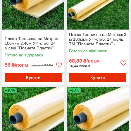
Плівка Теплична на Метраж 3
Плівка Теплична на Метраж
м 100мкм УФ-стаб. 24 місяці
100мкм 2.40м УФ-стаб. 24
ТМ ''Планета Пластик'' -
місяці ''Планета Пластик''
Плівка поліетиленова для
Готово до відправки
теплиць
Готово до відправки
68,80
₴/пог.м
56
₴/пог.м
62,22 ₴/пог.м
76,44 ₴/пог.м
Купити
Купити
–10%
–10%