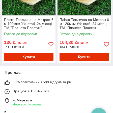
Плівка Теплична на Метраж 6
Плівка Теплична на Метраж 6
м 100мкм УФ-стаб. 24 місяці
м 120мкм УФ-стаб. 24 місяці
ТМ ''Планета Пластик'' -
ТМ ''Планета Пластик'' -
Плівка поліетиленова для
Плівка поліетиленова для
Готово до відправки
Готово до відправки
теплиць
теплиць
136
164,80
₴/пог.м
₴/пог.м
151,11 ₴/пог.м
183,11 ₴/пог.м
Купити
Купити
Про нас
99% позитивних з 588 відгуків за рік
Працює з 13.04.2023
м. Черкаси
Черкаси, Україна