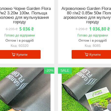
олокно Чорне Garden Flora
Агроволокно Garden Flor
г/м2 3.20м 100м. Польща
80 г/м2 0.85м 50м По
волокно для мульчування
агроволокно для мульч
городу
городу
5 036 ₴
1 036,80 ₴
6 295 ₴
1 296 ₴
Готово до відправки
Готово до відправки
Оптом і в роздріб
Оптом і в роздріб
60320
8085
Купити
Купити
–20%
SALE