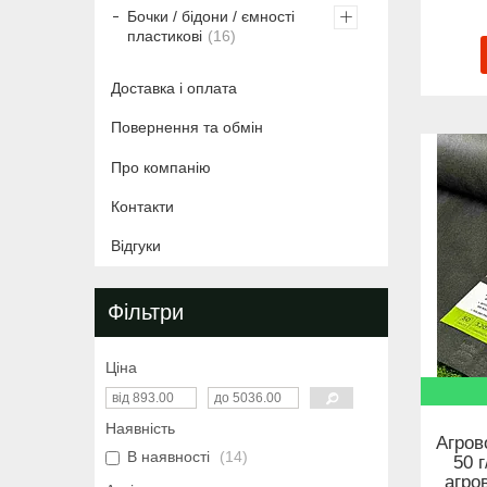
Бочки / бідони / ємності
пластикові
16
Доставка і оплата
Повернення та обмін
Про компанію
Контакти
Відгуки
Фільтри
Ціна
Наявність
Агров
В наявності
14
50 
агро