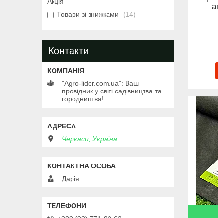
Акція
а
Товари зі знижками
14
Контакти
"Agro-lider.com.ua": Ваш
провідник у світі садівництва та
городництва!
Черкаси, Україна
Дарія