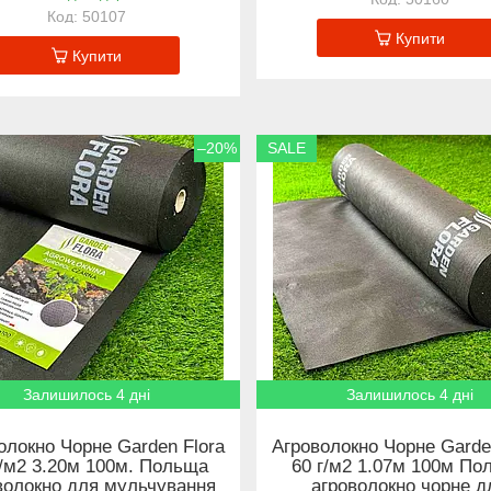
50107
Купити
Купити
–20%
SALE
Залишилось 4 дні
Залишилось 4 дні
олокно Чорне Garden Flora
Агроволокно Чорне Garde
г/м2 3.20м 100м. Польща
60 г/м2 1.07м 100м По
волокно для мульчування
агроволокно чорне д