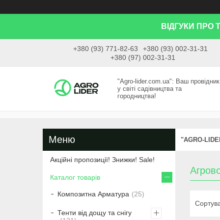
ВІДГУКИ ПРО 
+380 (93) 771-82-63
+380 (93) 002-31-31
+380 (97) 002-31-31
"Agro-lider.com.ua": Ваш провідник
у світі садівництва та
городництва!
"AGRO-LIDE
Акційні пропозиції! Знижки! Sale!
Агров
Каталог товарів
Композитна Арматура
25
Тенти від дощу та снігу