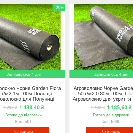
–20%
Залишилось 4 дні
Залишилось 4 дні
олокно Чорне Garden Flora
Агроволокно Чорне Garde
0 г/м2 1м 100м Польща
50 г/м2 0.80м 100м. П
роволокно для Полуниці
Агроволокно для укриття
1 438,40 ₴
1 185,60 ₴
1 798 ₴
1 482 ₴
Готово до відправки
Готово до відправки
501
5080
Купити
Купити