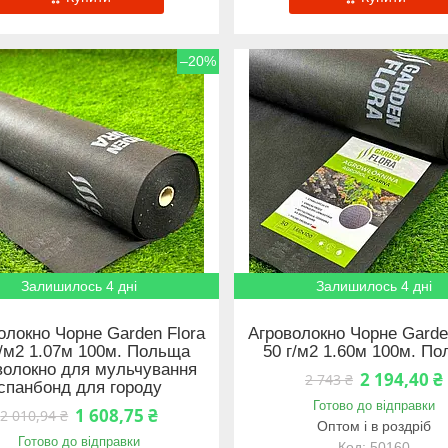
–20%
Залишилось 4 дні
Залишилось 4 дні
олокно Чорне Garden Flora
Агроволокно Чорне Garde
г/м2 1.07м 100м. Польща
50 г/м2 1.60м 100м. П
волокно для мульчування
2 194,40 ₴
2 743 ₴
спанбонд для городу
Готово до відправки
1 608,75 ₴
2 010,94 ₴
Оптом і в роздріб
Готово до відправки
50160