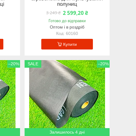
ці
полуниц
2 599,20 ₴
3 249 ₴
Готово до відправки
Оптом і в роздріб
60160
Купити
–20%
SALE
–20%
Залишилось 4 дні