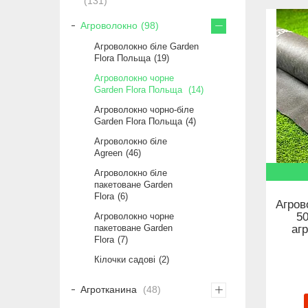
131
Агроволокно
98
Агроволокно біле Garden
Flora Польща
19
Агроволокно чорне
Garden Flora Польща
14
Агроволокно чорно-біле
Garden Flora Польща
4
Агроволокно біле
Agreen
46
Агроволокно біле
пакетоване Garden
Flora
6
Агров
5
Агроволокно чорне
аг
пакетоване Garden
Flora
7
Кілочки садові
2
Агротканина
48