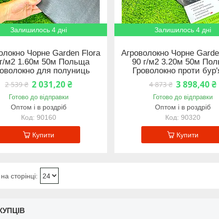
Залишилось 4 дні
Залишилось 4 дні
олокно Чорне Garden Flora
Агроволокно Чорне Garde
 г/м2 1.60м 50м Польща
90 г/м2 3.20м 50м По
роволокно для полуниць
Гроволокно проти бур'
2 031,20 ₴
3 898,40 ₴
2 539 ₴
4 873 ₴
Готово до відправки
Готово до відправки
Оптом і в роздріб
Оптом і в роздріб
90160
90320
Купити
Купити
КУПЦІВ