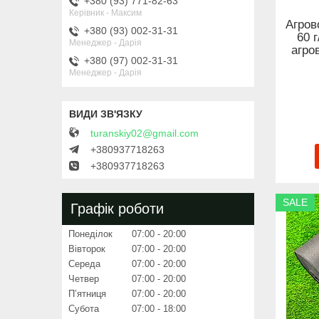
+380 (93) 771-82-63
Керівник - Максим
Агров
+380 (93) 002-31-31
60 
Менеджер - Дарія
агро
+380 (97) 002-31-31
Менеджер - Дарія
turanskiy02@gmail.com
+380937718263
+380937718263
SALE
Графік роботи
Понеділок
07:00
20:00
Вівторок
07:00
20:00
Середа
07:00
20:00
Четвер
07:00
20:00
Пʼятниця
07:00
20:00
Субота
07:00
18:00