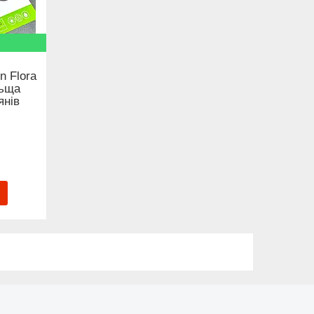
n Flora
льща
янів