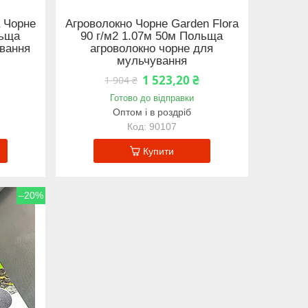
a Чорне
Агроволокно Чорне Garden Flora
льща
90 г/м2 1.07м 50м Польща
ування
агроволокно чорне для
мульчування
1 523,20 ₴
1 904 ₴
Готово до відправки
Оптом і в роздріб
90107
Купити
–20%