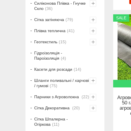
Силіконова Плівка - Гнучке
Скло
36
SALE
Сітка затіняюча
79
Плівка теплична
41
Геотекстиль
15
Гідроізоляція -
Пароізоляція
4
Касети для розсади
14
Шланги поливальні / харчові
/ гумові
75
Парники з Агроволокна
22
Агров
50 
агро
Сітка Декоративна
20
Сітка Шпалерна -
Огіркова
11