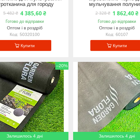
гротканина для городу
мульчування полуни
4 385,60 ₴
1 862,40 ₴
5 482 ₴
2 328 ₴
Готово до відправки
Готово до відправки
Оптом і в роздріб
Оптом і в роздріб
50320100
60107
Купити
Купити
–20%
Залишилось 4 дні
Залишилось 4 дні