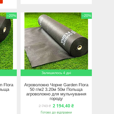
–20%
–20%
Залишилось 4 дні
n Flora
Агроволокно Чорне Garden Flora
ольща
50 г/м2 3.20м 50м Польща
агроволокно для мульчування
городу
2 194,40 ₴
2 743 ₴
Готово до відправки