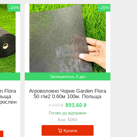
–20%
–20%
Залишилось 4 дні
n Flora
Агроволокно Чорне Garden Flora
ольща
50 г/м2 0.60м 100м. Польща
 рослин
893,60 ₴
1 117 ₴
Готово до відправки
5060
Купити