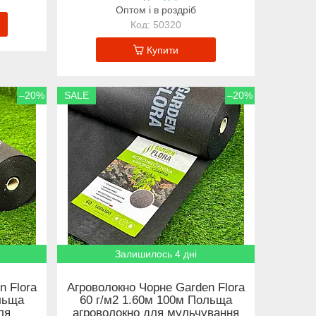
Оптом і в роздріб
50320
Купити
–20%
SALE
–20%
Залишилось 4 дні
n Flora
Агроволокно Чорне Garden Flora
льща
60 г/м2 1.60м 100м Польща
ля
агроволокно для мульчування