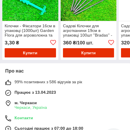
Кілочки - Фіксатори 16см в
Садові Кілочки для
Садо
упаковці (1000шт) Garden
агротканини 19см в
агро
Flora для агроволокна та
упаковці 100шт ''Bradas'' -
упак
агротканини – кілочки з
шпильки для агроволокна
шпил
3,30
360
320
₴
₴/100 шт.
первинного пластику
Купити
Купити
Про нас
99% позитивних з 586 відгуків за рік
Працює з 13.04.2023
м. Черкаси
Черкаси, Україна
Контакти
Сьогодні працює з 07:00 до 18:00