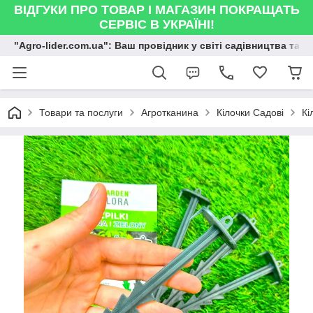
ВІДГУКИ ПРО ТОВАР І МАГАЗИН ПОКРАЩАТЬ
СЕРВІС В УКРАЇНІ!
"Agro-lider.com.ua": Ваш провідник у світі садівництва та 
Товари та послуги
Агротканина
Кілочки Садові
Кі