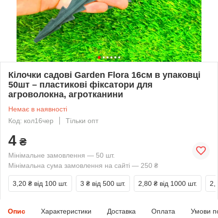
Кілочки садові Garden Flora 16см в упаковці
50шт – пластикові фіксатори для
агроволокна, агротканини
Немає в наявності
Код: кол16чер
Тільки опт
4
₴
Мінімальне замовлення — 50 шт.
Мінімальна сума замовлення на сайті — 250 ₴
3,20 ₴
від 100 шт.
3 ₴
від 500 шт.
2,80 ₴
від 1000 шт.
2,
Опис
Характеристики
Доставка
Оплата
Умови п