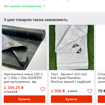
Всі умови повернення
З цим товаром також замовляють
Агротканина чорна 100 г/
Тент - Брезент 110 г/м2
Сітк
м² 1.60м × 50м AGREEN
6х8 Сірий Plandeka
мет
для мульчування, від
Mochna міцний і надійний
захи
бур’янів, для грядок і
захист для будь-яких
спек
2 306,25
₴
полуниці
умов!
1 056
70
₴
₴
1 320 ₴
2 713,24 ₴
Купити
Купити