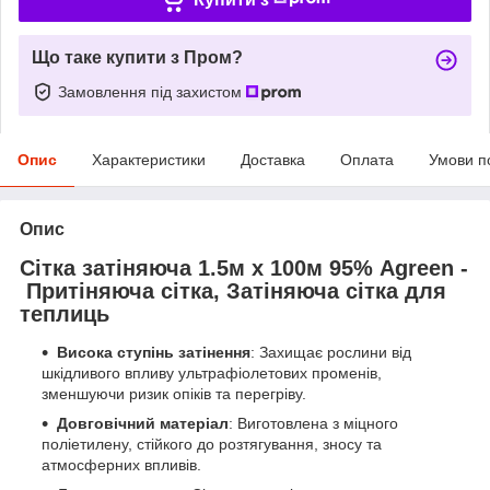
Що таке купити з Пром?
Замовлення під захистом
Опис
Характеристики
Доставка
Оплата
Умови п
Опис
Сітка затіняюча 1.5м х 100м 95% Agreen -
Притіняюча сітка, Затіняюча сітка для
теплиць
Висока ступінь затінення
: Захищає рослини від
шкідливого впливу ультрафіолетових променів,
зменшуючи ризик опіків та перегріву.
Довговічний матеріал
: Виготовлена з міцного
поліетилену, стійкого до розтягування, зносу та
атмосферних впливів.