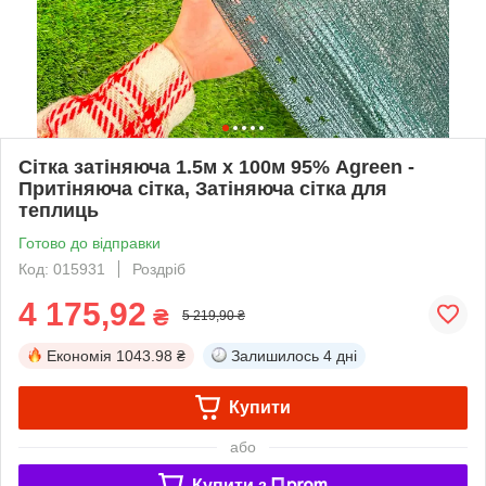
Сітка затіняюча 1.5м х 100м 95% Agreen -
Притіняюча сітка, Затіняюча сітка для
теплиць
Готово до відправки
Код: 015931
Роздріб
4 175,92
₴
5 219,90 ₴
Економія
1043.98 ₴
Залишилось
4 дні
Купити
або
Купити з