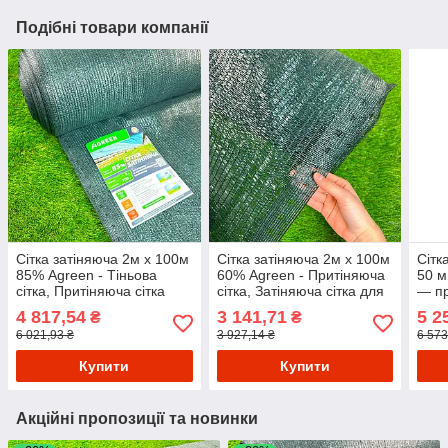
Подібні товари компанії
Сітка затіняюча 2м х 100м
Сітка затіняюча 2м х 100м
Сітк
85% Agreen - Тіньова
60% Agreen - Притіняюча
50 м
сітка, Притіняюча сітка
сітка, Затіняюча сітка для
— пр
теплиць
для 
4 817,54
3 141,71
5 2
₴
₴
6 021,93 ₴
3 927,14 ₴
6 573
Купити
Купити
Акційні пропозиції та новинки