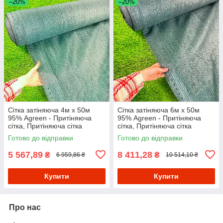
–20%
–20%
Сітка затіняюча 4м х 50м
Сітка затіняюча 6м х 50м
95% Agreen - Притіняюча
95% Agreen - Притіняюча
сітка, Притіняюча сітка
сітка, Притіняюча сітка
Готово до відправки
Готово до відправки
5 567,89
8 411,28
₴
₴
6 959,86 ₴
10 514,10 ₴
Купити
Купити
Про нас