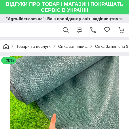
ВІДГУКИ ПРО ТОВАР І МАГАЗИН ПОКРАЩАТЬ
СЕРВІС В УКРАЇНІ!
"Agro-lider.com.ua": Ваш провідник у світі садівництва та 
Товари та послуги
Сітка затіняюча
Сітка Затіняюча
–20%