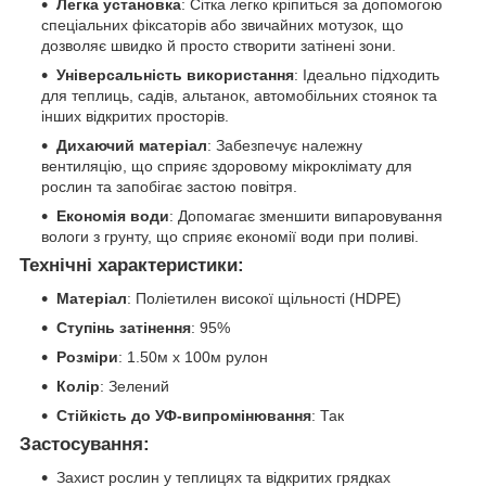
Легка установка
: Сітка легко кріпиться за допомогою
спеціальних фіксаторів або звичайних мотузок, що
дозволяє швидко й просто створити затінені зони.
Універсальність використання
: Ідеально підходить
для теплиць, садів, альтанок, автомобільних стоянок та
інших відкритих просторів.
Дихаючий матеріал
: Забезпечує належну
вентиляцію, що сприяє здоровому мікроклімату для
рослин та запобігає застою повітря.
Економія води
: Допомагає зменшити випаровування
вологи з грунту, що сприяє економії води при поливі.
Технічні характеристики:
Матеріал
: Поліетилен високої щільності (HDPE)
Ступінь затінення
: 95%
Розміри
: 1.50м х 100м рулон
Колір
: Зелений
Стійкість до УФ-випромінювання
: Так
Застосування:
Захист рослин у теплицях та відкритих грядках