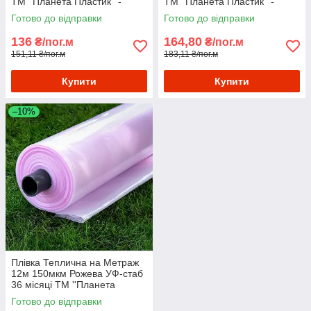
ТМ ''Планета Пластик'' -
ТМ ''Планета Пластик'' -
Плівка поліетиленова для
Плівка поліетиленова для
Готово до відправки
Готово до відправки
теплиць
теплиць
136
164,80
₴/пог.м
₴/пог.м
151,11 ₴/пог.м
183,11 ₴/пог.м
Купити
Купити
–10%
Плівка Теплична на Метраж
12м 150мкм Рожева УФ-стаб
36 місяці ТМ ''Планета
Пластик'' - Плівка
Готово до відправки
поліетиленова для теплиць