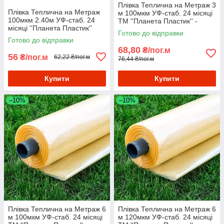
Плівка Теплична на Метраж 3
Плівка Теплична на Метраж
м 100мкм УФ-стаб. 24 місяці
100мкм 2.40м УФ-стаб. 24
ТМ ''Планета Пластик'' -
місяці ''Планета Пластик''
Плівка поліетиленова для
Готово до відправки
теплиць
Готово до відправки
68,80
₴/пог.м
56
₴/пог.м
62,22 ₴/пог.м
76,44 ₴/пог.м
Купити
Купити
–10%
–10%
Плівка Теплична на Метраж 6
Плівка Теплична на Метраж 6
м 100мкм УФ-стаб. 24 місяці
м 120мкм УФ-стаб. 24 місяці