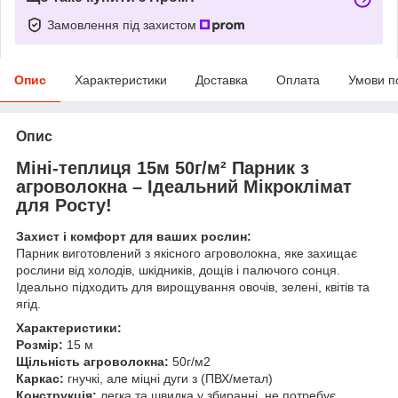
Замовлення під захистом
Опис
Характеристики
Доставка
Оплата
Умови п
Опис
Міні-теплиця 15м 50г/м² Парник з
агроволокна – Ідеальний Мікроклімат
для Росту!
Захист і комфорт для ваших рослин:
Парник виготовлений з якісного агроволокна, яке захищає
рослини від холодів, шкідників, дощів і палючого сонця.
Ідеально підходить для вирощування овочів, зелені, квітів та
ягід.
Характеристики:
Розмір:
15 м
Щільність агроволокна:
50г/м2
Каркас:
гнучкі, але міцні дуги з (ПВХ/метал)
Конструкція:
легка та швидка у збиранні, не потребує