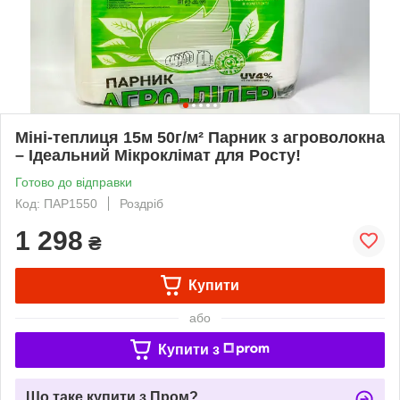
Міні-теплиця 15м 50г/м² Парник з агроволокна
– Ідеальний Мікроклімат для Росту!
Готово до відправки
Код: ПАР1550
Роздріб
1 298
₴
Купити
або
Купити з
Що таке купити з Пром?