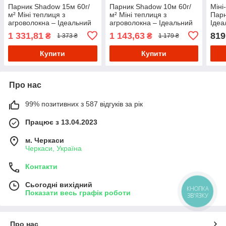
Парник Shadow 15м 60г/
Парник Shadow 10м 60г/
Міні
м² Міні теплиця з
м² Міні теплиця з
Парн
агроволокна – Ідеальний
агроволокна – Ідеальний
Ідеа
Клімат для Ваших Рослин!
Клімат для Ваших Рослин!
для 
1 331,81
1 143,63
819
₴
₴
1 373 ₴
1 179 ₴
Купити
Купити
Про нас
99% позитивних з 587 відгуків за рік
Працює з 13.04.2023
м. Черкаси
Черкаси, Україна
Контакти
Сьогодні вихідний
КНОПКА
Показати весь графік роботи
ЗВ'ЯЗКУ
Про нас