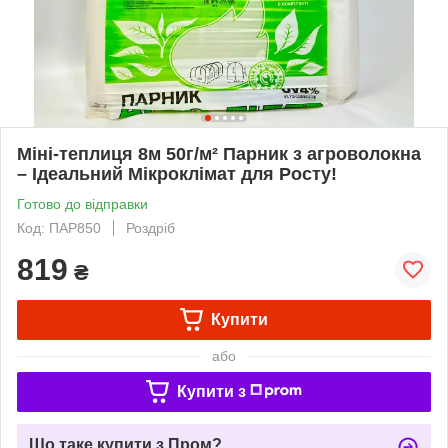
Міні-теплиця 8м 50г/м² Парник з агроволокна
– Ідеальний Мікроклімат для Росту!
Готово до відправки
Код: ПАР850
Роздріб
819
₴
Купити
або
Купити з
Що таке купити з Пром?