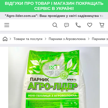
ВІДГУКИ ПРО ТОВАР І МАГАЗИН ПОКРАЩАТЬ
СЕРВІС В УКРАЇНІ!
"Agro-lider.com.ua": Ваш провідник у світі садівництва та 
Товари та послуги
Парники з Агроволокна
Парники з