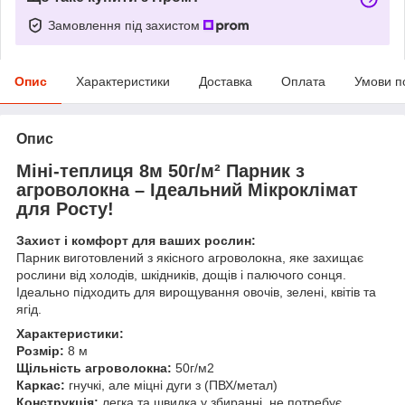
Замовлення під захистом
Опис
Характеристики
Доставка
Оплата
Умови п
Опис
Міні-теплиця 8м 50г/м² Парник з
агроволокна – Ідеальний Мікроклімат
для Росту!
Захист і комфорт для ваших рослин:
Парник виготовлений з якісного агроволокна, яке захищає
рослини від холодів, шкідників, дощів і палючого сонця.
Ідеально підходить для вирощування овочів, зелені, квітів та
ягід.
Характеристики:
Розмір:
8 м
Щільність агроволокна:
50г/м2
Каркас:
гнучкі, але міцні дуги з (ПВХ/метал)
Конструкція:
легка та швидка у збиранні, не потребує