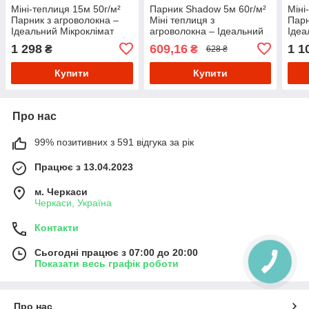
Міні-теплиця 15м 50г/м²
Парник Shadow 5м 60г/м²
Міні
Парник з агроволокна –
Міні теплиця з
Парн
Ідеальний Мікроклімат
агроволокна – Ідеальний
Ідеа
для Росту!
Клімат для Ваших Рослин!
для 
1 298
609,16
1 1
₴
₴
628 ₴
Купити
Купити
Про нас
99% позитивних з 591 відгука за рік
Працює з 13.04.2023
м. Черкаси
Черкаси, Україна
Контакти
Сьогодні працює з 07:00 до 20:00
Показати весь графік роботи
Про нас