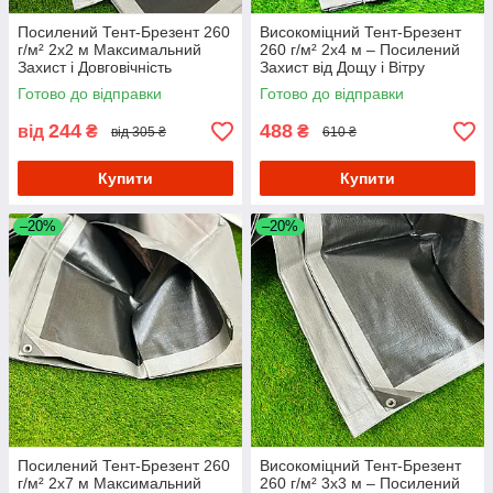
Посилений Тент-Брезент 260
Високоміцний Тент-Брезент
г/м² 2х2 м Максимальний
260 г/м² 2х4 м – Посилений
Захист і Довговічність
Захист від Дощу і Вітру
Готово до відправки
Готово до відправки
244
488
від
₴
₴
від 305 ₴
610 ₴
Купити
Купити
–20%
–20%
Посилений Тент-Брезент 260
Високоміцний Тент-Брезент
г/м² 2х7 м Максимальний
260 г/м² 3х3 м – Посилений