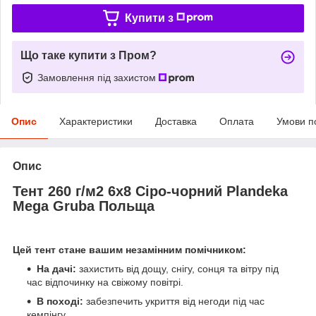
Купити з
Що таке купити з Пром?
Замовлення під захистом
Опис
Характеристики
Доставка
Оплата
Умови п
Опис
Тент 260 г/м2 6х8 Сіро-чорний Plandeka
Mega Gruba Польща
Цей тент стане вашим незамінним помічником:
На дачі:
захистить від дощу, снігу, сонця та вітру під
час відпочинку на свіжому повітрі.
В поході:
забезпечить укриття від негоди під час
кемпінгу.