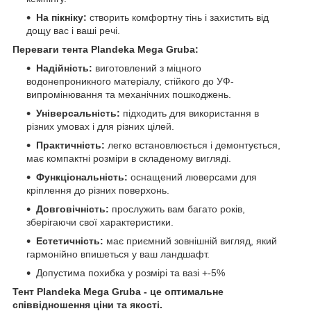
На пікніку:
створить комфортну тінь і захистить від
дощу вас і ваші речі.
Переваги тента Plandeka Mega Gruba:
Надійність:
виготовлений з міцного
водонепроникного матеріалу, стійкого до УФ-
випромінювання та механічних пошкоджень.
Універсальність:
підходить для використання в
різних умовах і для різних цілей.
Практичність:
легко встановлюється і демонтується,
має компактні розміри в складеному вигляді.
Функціональність:
оснащений люверсами для
кріплення до різних поверхонь.
Довговічність:
прослужить вам багато років,
зберігаючи свої характеристики.
Естетичність:
має приємний зовнішній вигляд, який
гармонійно впишеться у ваш ландшафт.
Допустима похибка у розмірі та вазі +-5%
Тент Plandeka Mega Gruba - це оптимальне
співвідношення ціни та якості.