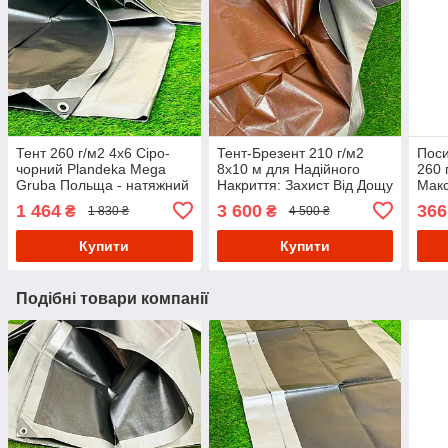
Тент 260 г/м2 4х6 Сіро-
Тент-Брезент 210 г/м2
Поси
чорний Plandeka Mega
8х10 м для Надійного
260 
Gruba Польща - натяжний
Накриття: Захист Від Дощу
Макс
тент накриття від снігу
та Вітру
Довг
1 464
3 600
366
₴
₴
1 830 ₴
4 500 ₴
брезент покривний
сонцезахисні тенти
Купити
Купити
Подібні товари компанії