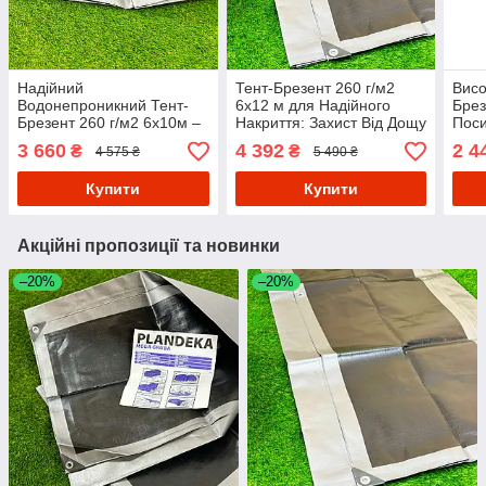
Надійний
Тент-Брезент 260 г/м2
Висо
Водонепроникний Тент-
6х12 м для Надійного
Брез
Брезент 260 г/м2 6х10м –
Накриття: Захист Від Дощу
Поси
Ідеальне Рішення для
та Вітру
Дощу
3 660
4 392
2 4
₴
₴
4 575 ₴
5 490 ₴
Захисту від Дощу
Купити
Купити
Акційні пропозиції та новинки
–20%
–20%