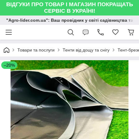
ВІДГУКИ ПРО ТОВАР І МАГАЗИН ПОКРАЩАТЬ
СЕРВІС В УКРАЇНІ!
"Agro-lider.com.ua": Ваш провідник у світі садівництва та 
Товари та послуги
Тенти від дощу та снігу
Тент-брез
–20%