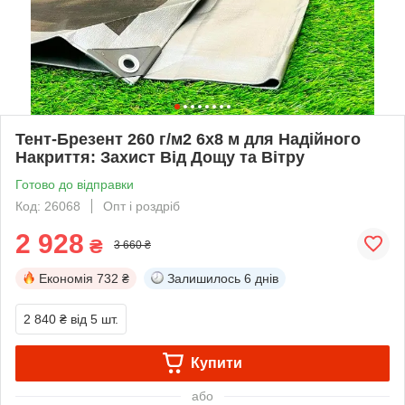
Тент-Брезент 260 г/м2 6х8 м для Надійного
Накриття: Захист Від Дощу та Вітру
Готово до відправки
Код: 26068
Опт і роздріб
2 928
₴
3 660 ₴
Економія
732 ₴
Залишилось
6 днів
2 840 ₴
від 5 шт.
Купити
або