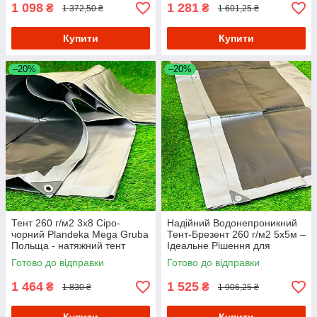
1 098
1 281
₴
₴
1 372,50 ₴
1 601,25 ₴
Купити
Купити
–20%
–20%
Тент 260 г/м2 3х8 Сіро-
Надійний Водонепроникний
чорний Plandeka Mega Gruba
Тент-Брезент 260 г/м2 5х5м –
Польща - натяжний тент
Ідеальне Рішення для
накриття від снігу брезент
Захисту від Дощу
Готово до відправки
Готово до відправки
покривний сонцезахисні
тенти
1 464
1 525
₴
₴
1 830 ₴
1 906,25 ₴