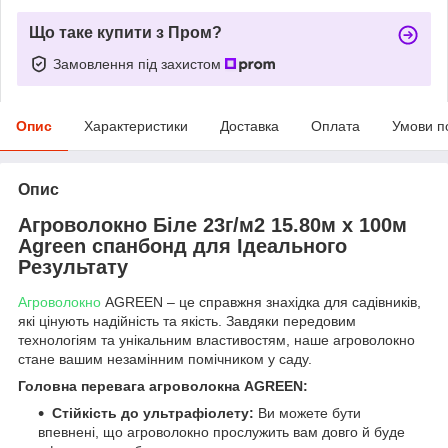
Що таке купити з Пром?
Замовлення під захистом
Опис
Характеристики
Доставка
Оплата
Умови п
Опис
Агроволокно Біле 23г/м2 15.80м х 100м
Agreen спанбонд для Ідеального
Результату
Агроволокно
AGREEN – це справжня знахідка для садівників,
які цінують надійність та якість. Завдяки передовим
технологіям та унікальним властивостям, наше агроволокно
стане вашим незамінним помічником у саду.
Головна перевага агроволокна AGREEN:
Стійкість до ультрафіолету:
Ви можете бути
впевнені, що агроволокно прослужить вам довго й буде