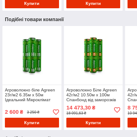
Купити
Купити
Подібні товари компанії
Агроволокно біле Agreen
Агроволокно Біле Agreen
Агро
23г/м2 6.35м х 50м
42г/м2 10.50м х 100м
42г/
Ідеальний Мікроклімат
Спанбонд від заморозків
Спан
для Рослин
Надійний Захист для
Наді
14 473,30
8 7
₴
Рослин
Рос
2 600
₴
3 250 ₴
18 091,63 ₴
10 94
Купити
Купити