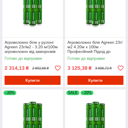
Агроволокно біле у рулоні
Агроволокно біле Agreen 23г/
Agreen 23г/м2 - 3.20 м/100м
м2 4.20м х 100м -
агроволокно від заморозків
Професійний Підхід до
спанбонд
Рослин
Готово до відправки
Готово до відправки
2 314,13
3 125,38
₴
₴
2 892,66 ₴
3 906,72 ₴
Купити
Купити
–20%
SALE
–20%