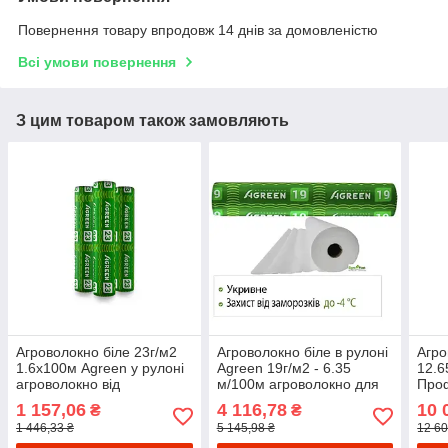
Повернення товару впродовж 14 днів за домовленістю
Всі умови повернення
З цим товаром також замовляють
Агроволокно біле 23г/м2
Агроволокно біле в рулоні
Агро
1.6х100м Agreen у рулоні
Agreen 19г/м2 - 6.35
12.6
агроволокно від
м/100м агроволокно для
Проф
заморозків агроволокно
рослин спанбонд
Рос
1 157,06
4 116,78
10 
₴
₴
покривне
1 446,33 ₴
5 145,98 ₴
12 60