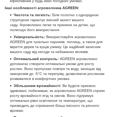
ефективним у будь-яких погодних умовах.
Інші особливості агроволокна AGREEN:
Чистота та легкість:
Біле полотно з однорідною
структурою гарантує якісний захист вашого
саду. Агроволокно легке та приємне на дотик, що
полегшує його використання.
Універсальність:
Використовуйте агроволокно
AGREEN для тунельнх парників, теплиць, а також для
вкриття дерев та кущів узимку. Це надійний захисник
вашого саду від негоди та небажаних впливів.
Оптимальний контроль:
AGREEN агроволокно
допомагає створити оптимальні умови для росту
рослин. Воно пропускає повітря та воду, захищає від
заморозків до -5°C та перегріву, дозволяючи рослинам
розвиватися в комфортних умовах.
Збільшення врожайності:
Ви будете приємно
здивовані, побачивши, як агроволокно AGREEN сприяє
росту врожайності ягід та овочів. Воно підтримує
оптимальні рівні освітлення та температури, що
призводить до отримання більш якісного та рясного
врожаю.