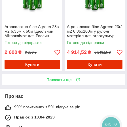
Агроволокно біле Agreen 23г/
Агроволокно біле Agreen 23г/
м2 6.35м х 50м Ідеальний
м2 6.35х100м у рулоні
Мікроклімат для Рослин
матеріал для агрокультур
тканина для створення
Готово до відправки
Готово до відправки
мікроклімат
2 600
4 914,52
₴
₴
3 250 ₴
6 143,15 ₴
Купити
Купити
Показати ще
Про нас
99% позитивних з 591 відгука за рік
Працює з 13.04.2023
КНОПКА