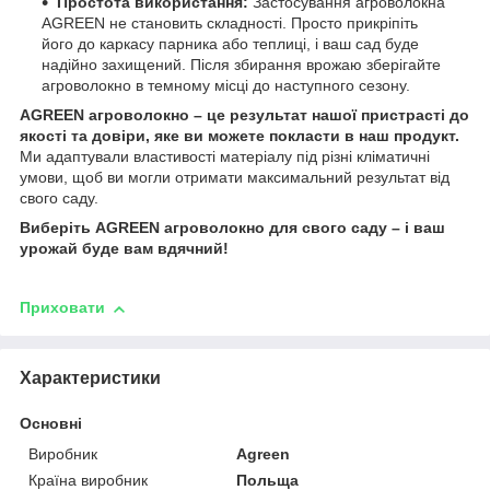
Простота використання:
Застосування агроволокна
AGREEN не становить складності. Просто прикріпіть
його до каркасу парника або теплиці, і ваш сад буде
надійно захищений. Після збирання врожаю зберігайте
агроволокно в темному місці до наступного сезону.
AGREEN агроволокно – це результат нашої пристрасті до
якості та довіри, яке ви можете покласти в наш продукт.
Ми адаптували властивості матеріалу під різні кліматичні
умови, щоб ви могли отримати максимальний результат від
свого саду.
Виберіть AGREEN агроволокно для свого саду – і ваш
урожай буде вам вдячний!
Приховати
Характеристики
Основні
Виробник
Agreen
Країна виробник
Польща