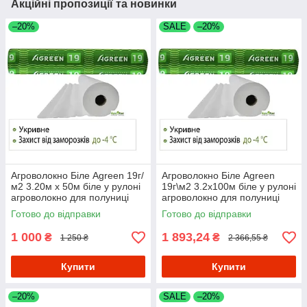
Акційні пропозиції та новинки
–20%
SALE
–20%
Агроволокно Біле Agreen 19г/
Агроволокно Біле Agreen
м2 3.20м х 50м біле у рулоні
19г\м2 3.2х100м біле у рулоні
агроволокно для полуниці
агроволокно для полуниці
агроволокно для городу
агроволокно для городу
Готово до відправки
Готово до відправки
1 000
1 893,24
₴
₴
1 250 ₴
2 366,55 ₴
Купити
Купити
–20%
SALE
–20%