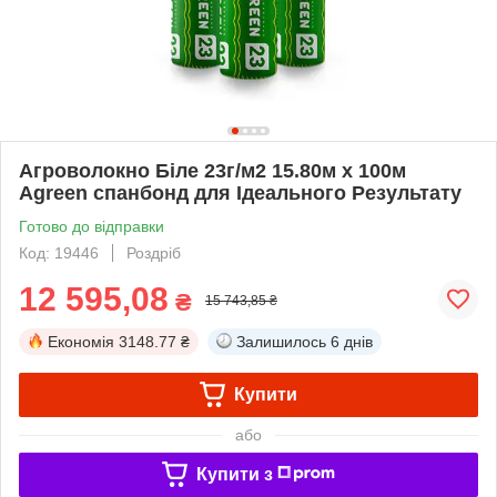
Агроволокно Біле 23г/м2 15.80м х 100м
Agreen спанбонд для Ідеального Результату
Готово до відправки
Код: 19446
Роздріб
12 595,08
₴
15 743,85 ₴
Економія
3148.77 ₴
Залишилось
6 днів
Купити
або
Купити з