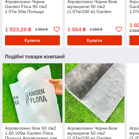
Агроволокно Чорне
Агроволокно Чорне-Біле
Агро
Garden Flora 90 г/м2
мульчуюче 50 г/м2
Gard
1.07м 50м Польща
(1.07м/100 м) Garden
1.07
агроволокно чорне для
Flora Польща волокно для
агро
мульчування
посадки полуниці
муль
1 6
для 
1 523,20
1 564
₴
₴
1 904 ₴
1 955 ₴
2 010
Купити
Купити
Подібні товари компанії
Агроволокно біле 50 г/м2
Агроволокно Чорне-Біле
Агро
1.60 100м Garden Flora
мульчуюче 50 г/м2
муль
Польща Агроволокно для
(1.07м/100 м) Garden
(3.2