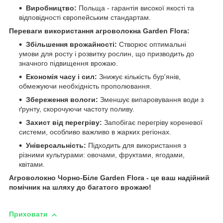
Виробництво:
Польща - гарантія високої якості та
відповідності європейським стандартам.
Переваги використання агроволокна Garden Flora:
Збільшення врожайності:
Створює оптимальні
умови для росту і розвитку рослин, що призводить до
значного підвищення врожаю.
Економія часу і сил:
Знижує кількість бур'янів,
обмежуючи необхідність прополювання.
Збереження вологи:
Зменшує випаровування води з
ґрунту, скорочуючи частоту поливу.
Захист від перегріву:
Запобігає перегріву кореневої
системи, особливо важливо в жарких регіонах.
Універсальність:
Підходить для використання з
різними культурами: овочами, фруктами, ягодами,
квітами.
Агроволокно Чорно-Біле Garden Flora - це ваш надійний
помічник на шляху до багатого врожаю!
Приховати