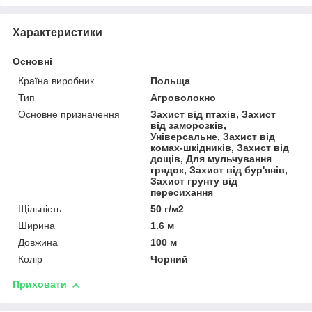
Характеристики
Основні
Країна виробник
Польща
Тип
Агроволокно
Основне призначення
Захист від птахів, Захист
від заморозків,
Універсальне, Захист від
комах-шкідників, Захист від
дощів, Для мульчування
грядок, Захист від бур'янів,
Захист грунту від
пересихання
Щільність
50 г/м2
Ширина
1.6 м
Довжина
100 м
Колір
Чорний
Приховати