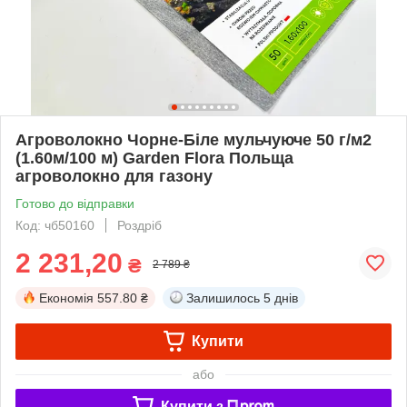
Агроволокно Чорне-Біле мульчуюче 50 г/м2
(1.60м/100 м) Garden Flora Польща
агроволокно для газону
Готово до відправки
Код: чб50160
Роздріб
2 231,20
₴
2 789 ₴
Економія
557.80 ₴
Залишилось
5 днів
Купити
або
Купити з