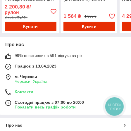
укриття рослин від
Flora Польща волокно для
Flor
2 200,80
₴/
заморозків
посадки полуниці
для 
рулон
1 564
4 2
₴
1 955 ₴
2 751 ₴/рулон
Купити
Купити
Про нас
99% позитивних з 591 відгука за рік
Працює з 13.04.2023
м. Черкаси
Черкаси, Україна
Контакти
Сьогодні працює з 07:00 до 20:00
КНОПКА
Показати весь графік роботи
ЗВ'ЯЗКУ
Про нас