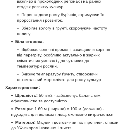
важливо в прохолодних регіонах і на ранніх
стадіях розвитку культур.
Перешкоджає росту бур'янів, стримуючи їх
проростання і розвиток.
Зберігає вологу в ґрунті, скорочуючи частоту
поливу.
Біла сторона:
Відбиває сонячні промені, захищаючи коріння
від перегріву, особливо актуально в жарких
кліматичних умовах і для чутливих до
температури рослин.
Знижує температуру ґрунту, створюючи
оптимальний мікроклімат для росту культур.
Характеристики:
Щільність:
50 г/м2 - забезпечує баланс між
ефективністю та доступністю.
Розміри:
1.60 м (ширина) x 100 м (довжина) -
підходить для великих площ, економно витрачається.
Матеріал:
Міцний і довговічний поліпропілен, стійкий
до УФ-випромінювання і гниття.