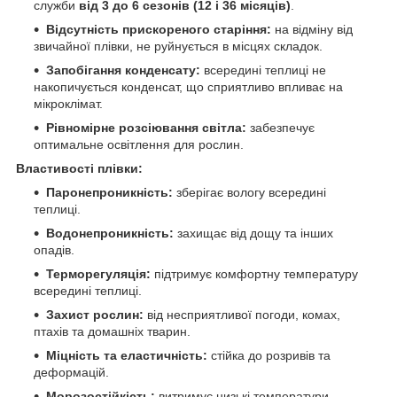
служби
від 3 до 6 сезонів (12 і 36 місяців)
.
Відсутність прискореного старіння:
на відміну від
звичайної плівки, не руйнується в місцях складок.
Запобігання конденсату:
всередині теплиці не
накопичується конденсат, що сприятливо впливає на
мікроклімат.
Рівномірне розсіювання світла:
забезпечує
оптимальне освітлення для рослин.
Властивості плівки:
Паронепроникність:
зберігає вологу всередині
теплиці.
Водонепроникність:
захищає від дощу та інших
опадів.
Терморегуляція:
підтримує комфортну температуру
всередині теплиці.
Захист рослин:
від несприятливої ​​погоди, комах,
птахів та домашніх тварин.
Міцність та еластичність:
стійка до розривів та
деформацій.
Морозостійкість:
витримує низькі температури.