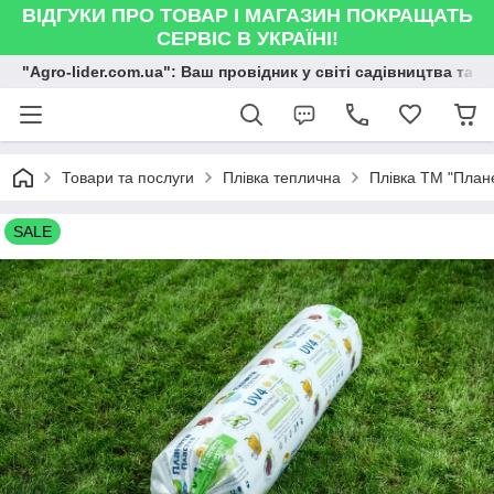
ВІДГУКИ ПРО ТОВАР І МАГАЗИН ПОКРАЩАТЬ
СЕРВІС В УКРАЇНІ!
"Agro-lider.com.ua": Ваш провідник у світі садівництва та 
Товари та послуги
Плівка теплична
Плівка ТМ "План
SALE