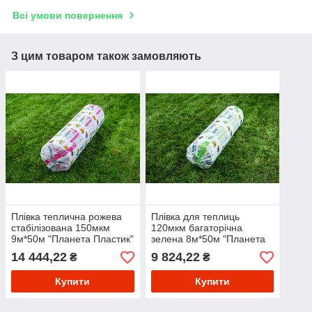
Всі умови повернення
З цим товаром також замовляють
Плівка теплична рожева
Плівка для теплиць
стабілізована 150мкм
120мкм багаторічна
9м*50м "Планета Пластик"
зелена 8м*50м "Планета
UV-6 сезонів плівка для
Пластик" UV-4 сезону
14 444,22
9 824,22
₴
₴
оранжереї
плівка для парника
Купити
Купити