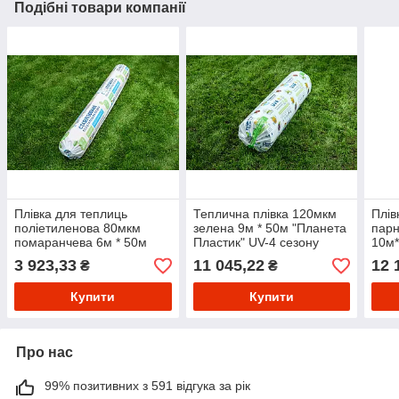
Подібні товари компанії
Плівка для теплиць
Теплична плівка 120мкм
Плів
поліетиленова 80мкм
зелена 9м * 50м "Планета
парн
помаранчева 6м * 50м
Пластик" UV-4 сезону
10м*
"Планета Пластик"
поліетиленова плівка для
Плас
3 923,33
11 045,22
12 
₴
₴
стабілізація 24 місяці
теплиць
анти
парник
Купити
Купити
Про нас
99% позитивних з 591 відгука за рік