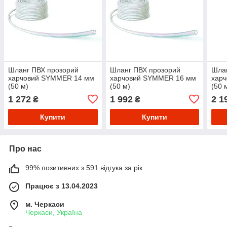
Шланг ПВХ прозорий
Шланг ПВХ прозорий
Шла
харчовий SYMMER 14 мм
харчовий SYMMER 16 мм
хар
(50 м)
(50 м)
(50 
1 272
1 992
2 1
₴
₴
Купити
Купити
Про нас
99% позитивних з 591 відгука за рік
Працює з 13.04.2023
м. Черкаси
Черкаси, Україна