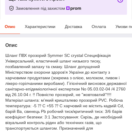
Замовлення під захистом
Опис
Характеристики
Доставка
Оплата
Умови п
Опис
Шланг ПВХ прозорий Symmer SC crystal Специфікація
Універсальний, еластичний шланг низького тиску,
позбавлений запаху та смаку. Шланг допущений
Міністерством охорони здоров'я України до контакту з
харчовими продуктами (зокрема з олією, молоком, пивом і
лікеро-горілчаними виробами). Гігієнічний висновок державної
санітарно-епідеміологічної експертизи No 05.03.02-04 /4 2760
від 26.10.04 г. !! Повністю прозорий, не "жовтоватий"!!!!
Матеріал шланга: м'який кришталево прозорий PVC. Робоча
температура: -5 ⁇ C +55 ⁇ C харчовий не містить кадмій Cd,
барій Ba, свинець Pb робочий тиск/критичний тиск: 3/6 барів
коефіцієнт безпеки: 3:1 Застосування: Скрізь, де необхідний
візуальний контроль рідин або технічних газів, що
транспортуються шлангом. Призначений для