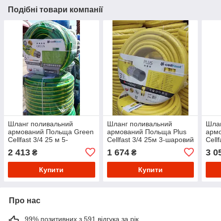
Подібні товари компанії
Шланг поливальний
Шланг поливальний
Шла
армований Польща Green
армований Польща Plus
армо
Cellfast 3/4 25 м 5-
Cellfast 3/4 25м 3-шаровий
Cell
шаровий ( Грін)
( Плюс)
шаро
2 413
1 674
3 0
₴
₴
Купити
Купити
Про нас
99% позитивних з 591 відгука за рік